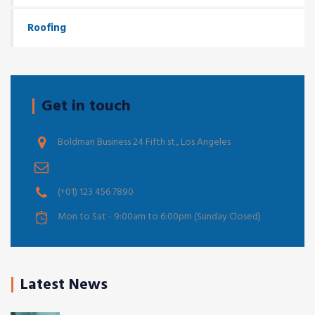
Roofing
Get in touch
Boldman Business 24 Fifth st., Los Angeles
info@example.com
(+01) 123 456 7890
Mon to Sat - 9:00am to 6:00pm (Sunday Closed)
Latest News