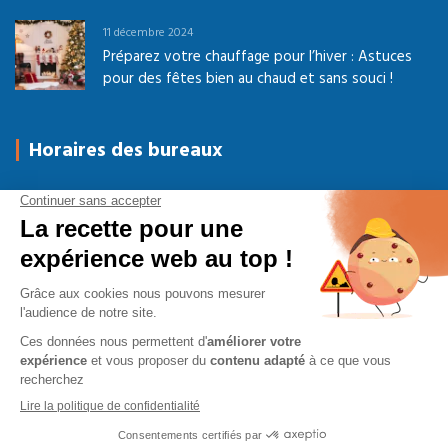
11 décembre 2024
Préparez votre chauffage pour l’hiver : Astuces
pour des fêtes bien au chaud et sans souci !
Horaires des bureaux
Du Lundi au Jeudi
08h-12h00 / 14h-17h30
Vendredi
08h-12h00 / 14h-16h30
Samedi - Dimanche
Fermé
© 2026
AVP Energies Services
. Tous droits réservés.