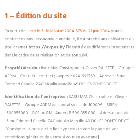
1 – Édition du site
En vertu de
l’article 6 de la loi n° 2004-575 du 21 juin 2004
pour la
confiance dans l’économie numérique, il est précisé aux utilisateurs du
site internet
https://avpes.fr/
l’identité des différents intervenants
dans le cadre de sa réalisation et de son suivi:
Propriétaire du site :
MM. Christophe et Olivier PALETTE – Groupe
A3PM
– Contact :
contact@avpes.fr
0241693769
– Adresse :
5 rue
Edmond Canelle ZAC Moulin Marcille 49130 LES PONTS DE CÉ
.
Identification de l’entreprise :
SASU
MM. Christophe et Olivier
PALETTE – Groupe A3PM
au capital social de
10000
€ – SIREN
:
509855888
– RCS ou RM :
Angers B 509 855 888
– Adresse postale
:
5 rue Edmond Canelle ZAC Moulin Marcille 49130 LES PONTS DE CÉ
–
[Consignes : ajoutez ici le lien hypertexte vers la page de vos
conditions générales de vente si vous en avez une]