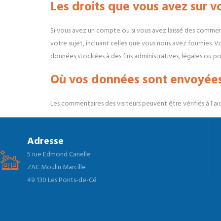
Les droits que vous avez sur 
Si vous avez un compte ou si vous avez laissé des commen
votre sujet, incluant celles que vous nous avez fournies
données stockées à des fins administratives, légales ou pou
Où vos données sont envoyée
Les commentaires des visiteurs peuvent être vérifiés à l’
Adresse
5 rue Edmond Canelle
ZAC Moulin Marcille
49 130 Les Ponts-de-Cé