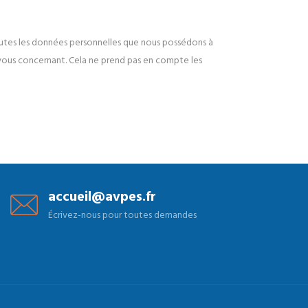
outes les données personnelles que nous possédons à
vous concernant. Cela ne prend pas en compte les
accueil@avpes.fr
Écrivez-nous pour toutes demandes