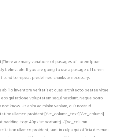
]There are many variations of passages of Lorem Ipsum
ly believable. If you are going to use a passage of Lorem
et tend to repeat predefined chunks as necessary.
b illo inventore veritatis et quasi architecto beatae vitae
s eos qui ratione voluptatem sequi nesciunt. Neque porro
o not know. Ut enim ad minim veniam, quis nostrud
ercitation ullamco proident.[/vc_column_text][/vc_column]
nt;padding-top: 40px !important;} »][vc_column
itation ullamco proident, sunt in culpa qui officia deserunt