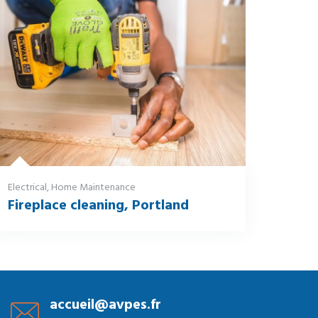
Electrical
,
Home Maintenance
Fireplace cleaning, Portland
accueil@avpes.fr