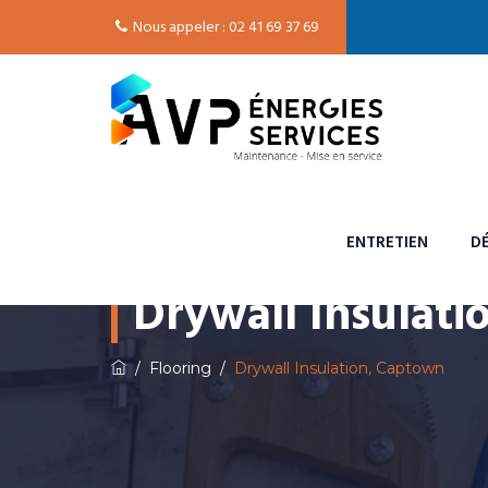
Nous appeler : 02 41 69 37 69
ENTRETIEN
D
Drywall Insulat
/
Flooring
/
Drywall Insulation, Captown