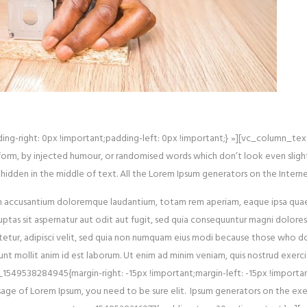
-right: 0px !important;padding-left: 0px !important;} »][vc_column_text
 form, by injected humour, or randomised words which don’t look even slight
 hidden in the middle of text. All the Lorem Ipsum generators on the Intern
tem accusantium doloremque laudantium, totam rem aperiam, eaque ipsa quae a
tas sit aspernatur aut odit aut fugit, sed quia consequuntur magni dolore
tetur, adipisci velit, sed quia non numquam eius modi because those who d
erunt mollit anim id est laborum. Ut enim ad minim veniam, quis nostrud ex
49538284945{margin-right: -15px !important;margin-left: -15px !importa
age of Lorem Ipsum, you need to be sure elit. Ipsum generators on the exerc