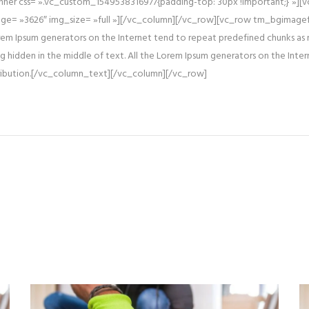
inner css= ».vc_custom_1549538316977{padding-top: 30px !important;} »][
age= »3626″ img_size= »full »][/vc_column][/vc_row][vc_row tm_bgimagef
m Ipsum generators on the Internet tend to repeat predefined chunks as ne
g hidden in the middle of text. All the Lorem Ipsum generators on the Inte
istribution.[/vc_column_text][/vc_column][/vc_row]