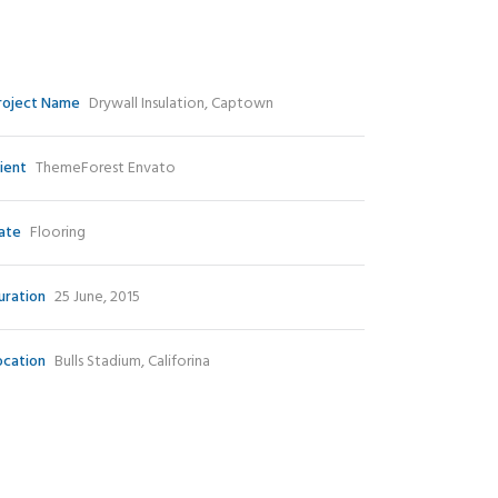
roject Name
Drywall Insulation, Captown
lient
ThemeForest Envato
ate
Flooring
uration
25 June, 2015
ocation
Bulls Stadium, Califorina