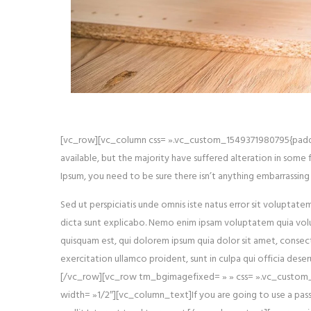
[vc_row][vc_column css= ».vc_custom_1549371980795{padding
available, but the majority have suffered alteration in some
Ipsum, you need to be sure there isn’t anything embarrassing
Sed ut perspiciatis unde omnis iste natus error sit volupta
dicta sunt explicabo. Nemo enim ipsam voluptatem quia volup
quisquam est, qui dolorem ipsum quia dolor sit amet, consec
exercitation ullamco proident, sunt in culpa qui officia des
[/vc_row][vc_row tm_bgimagefixed= » » css= ».vc_custom_15
width= »1/2″]
[vc_column_text]If you are going to use a pass