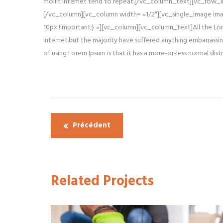
mollit Internet tend to repeat.[/vc_column_text][vc_row_
[/vc_column][vc_column width= »1/2″][vc_single_image im
10px !important;} »][vc_column][vc_column_text]All the Lore
Internet.but the majority have suffered anything embarrassin
of using Lorem Ipsum is that it has a more-or-less normal d
Navigation
Précédent
de
l’article
Related Projects