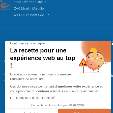
5 rue Edmond Canelle
ZAC Moulin Marcille
49 130 Les Ponts-de-Cé
Nos serv
Entretien
AVP Énergies Services, votre spécialiste
Dépannage
maintenance, dépannage et mise en service en
Climatisation, Ventilation et Chauffage sur
Mise en servi
Angers (49).