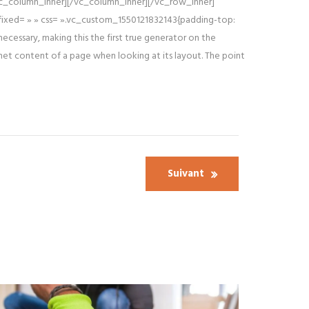
vc_column_inner]
[/vc_column_inner][/vc_row_inner]
ixed= » » css= ».vc_custom_1550121832143{padding-top:
cessary, making this the first true generator on the
rnet content of a page when looking at its layout. The point
Suivant