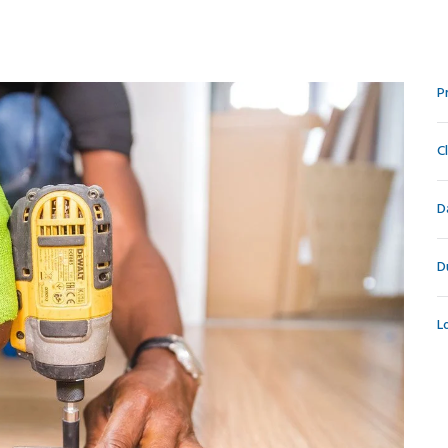
P
C
D
D
L